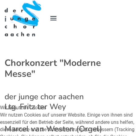
Chorkonzert "Moderne
Messe"
der junge chor aachen
Ltg. Fritz ter Wey
Wir benutzen Cookies
Wir nutzen Cookies auf unserer Website. Einige von ihnen sind
essenziell für den Betrieb der Seite, während andere uns helfen,
Marcel van Westen (Orgel)
diese Website und die Nutzererfahrung zu verbessern (Tracking