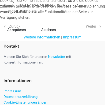
Cookies). Sie können selbst entscheiden, ob Sie die Cookies
Sonntag, 10.11.2024, 15:00 Uhr, St. Severin, Aachen-
zulassen möchten. Bitte beachten Sie, dass bei einer Ablehnung
Eilendorf, Kirchplatz 3
womöglich nicht mehr alle Funktionalitäten der Seite zur
Verfügung stehen.
Vorheriger Beitrag: Gottesdienstkonzert 23.06.2024 St. Hube
Nächster Be
Zurück
Weiter
Akzeptieren
Ablehnen
Weitere Informationen
|
Impressum
Kontakt
Melden Sie Sich für unseren
Newsletter
mit
Konzertinformationen an.
Informationen
Impressum
Datenschutzerklärung
Cookie-Einstellungen ändern