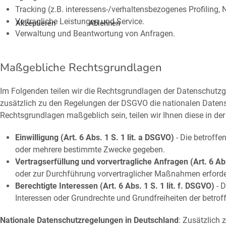
Tracking (z.B. interessens-/verhaltensbezogenes Profiling,
Vertragliche Leistungen und Service.
Akzeptieren
Ablehnen
Verwaltung und Beantwortung von Anfragen.
Maßgebliche Rechtsgrundlagen
Im Folgenden teilen wir die Rechtsgrundlagen der Datenschutzg
zusätzlich zu den Regelungen der DSGVO die nationalen Datensc
Rechtsgrundlagen maßgeblich sein, teilen wir Ihnen diese in de
Einwilligung (Art. 6 Abs. 1 S. 1 lit. a DSGVO)
- Die betroffe
oder mehrere bestimmte Zwecke gegeben.
Vertragserfüllung und vorvertragliche Anfragen (Art. 6 Abs
oder zur Durchführung vorvertraglicher Maßnahmen erforderl
Berechtigte Interessen (Art. 6 Abs. 1 S. 1 lit. f. DSGVO)
- D
Interessen oder Grundrechte und Grundfreiheiten der betro
Nationale Datenschutzregelungen in Deutschland
: Zusätzlich